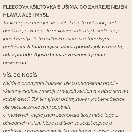
FLEECOVÁ KŠILTOVKA S UŠIMA, CO ZAHŘEJE NEJEN
HLAVU, ALE I MYSL
Tahle čepice není jen kousek, který tě ochrání před
přicházející zimou. Je navržená tak, aby ti sedla stejně
jako tvůj styl. Je to kšiltovka, která se stane tvým
podpisem.
S touto čepicí uděláš parádu jak ve městě,
tak v přírodě. A ještě bonus? Ve skříni ti ji moli
nesežerou!
VÍŠ, CO NOSÍŠ
Nejde o anonymní kousek, ale o rukodělnou práci -
všechny čepice vznikají v malých sériích a s důrazem na
každý detail. Tohle nejsou průmyslově vyrobené čepice,
ale pečlivě zhotovený doplněk.
U některých čepic jsem zachovala texty nebo loga z
původních mikin, které teď tvoří součást čepice a
přidávají jí na jedinečnosti. Každá barva je zastoupena