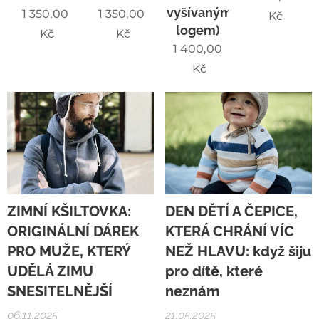
vyšívaným
1 350,00
1 350,00
Kč
logem)
Kč
Kč
1 400,00
Kč
ZIMNÍ KŠILTOVKA:
DEN DĚTÍ A ČEPICE,
ORIGINÁLNÍ DÁREK
KTERÁ CHRÁNÍ VÍC
PRO MUŽE, KTERÝ
NEŽ HLAVU: když šiju
UDĚLÁ ZIMU
pro dítě, které
SNESITELNĚJŠÍ
neznám
06.11.2025
21.05.2025