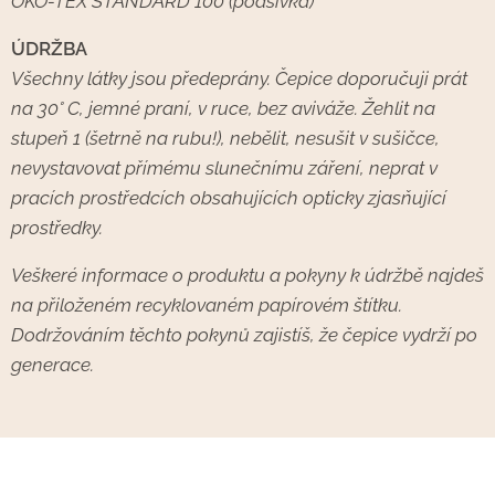
OKO-TEX STANDARD 100 (podšívka)
ÚDRŽBA
Všechny látky jsou předeprány. Čepice doporučuji prát
na 30° C, jemné praní, v ruce, bez aviváže. Žehlit na
stupeň 1 (šetrně na rubu!), nebělit, nesušit v sušičce,
nevystavovat přímému slunečnímu záření, neprat v
pracích prostředcích obsahujících opticky zjasňující
prostředky.
Veškeré informace o produktu a pokyny k údržbě najdeš
na přiloženém recyklovaném papírovém štítku.
Dodržováním těchto pokynů zajistíš, že čepice vydrží po
generace.