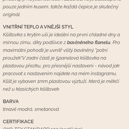
pouze jedním kusem, takže každá čepice je skutečný
originál.
VNITŘNÍ TEPLO A VNĚJŠÍ STYL
Kšiltovka s krytím uší je ideální na první chladné dny a
mírnou zimu, díky podšívce z
bavlněného flanelu.
P
ro
maximální pohodlí je uvnitř všitý bavlněný "potní
proužek".
V zadní části je 5panelová kšiltovka na
plastovou přezku, pro přesnější nastavení -
návod jak
pracovat s nastavením najdete na mém instagramu.
Kšilt je vybaven 1mm plastovou výztuží, která je měkčí
než u klasických kšiltovek.
BARVA
tmavě modrá, smetanová
CERTIFIKACE