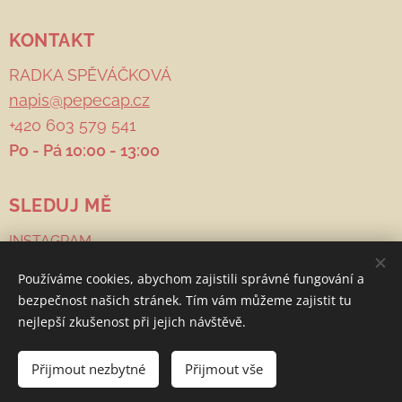
KONTAKT
RADKA SPĚVÁČKOVÁ
napis@pepecap.cz
+420 603 579 541
Po - Pá 10:00 - 13:00
SLEDUJ MĚ
INSTAGRAM
FACEBOOK
Používáme cookies, abychom zajistili správné fungování a
PINTEREST
bezpečnost našich stránek. Tím vám můžeme zajistit tu
nejlepší zkušenost při jejich návštěvě.
Copyright PEPE cap 2021
Cookies
Přijmout nezbytné
Přijmout vše