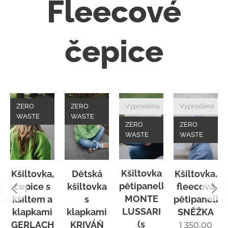
Fleecové
čepice
ZERO
ZERO
Vyprodáno
Vyprodáno
WASTE
WASTE
ZERO
ZERO
WASTE
WASTE
Kšiltovka
Kšiltovka,
Dětská
Kšiltovka,
pětipanelka
ka
čepice s
kšiltovka
fleecová
MONTE
kšiltem a
s
pětipanelka
LUSSARI
klapkami
klapkami
SNĚŽKA
(s
GERLACH
KRIVÁŇ
1 350,00