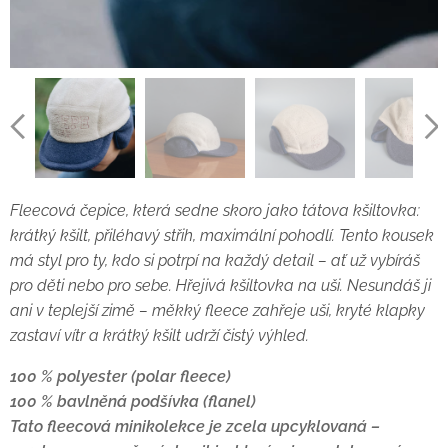
Fleecová čepice, která sedne skoro jako tátova kšiltovka:
krátký kšilt, přiléhavý střih, maximální pohodlí. Tento kousek
má styl pro ty, kdo si potrpí na každý detail – ať už vybíráš
pro děti nebo pro sebe. Hřejivá kšiltovka na uši. Nesundáš ji
ani v teplejší zimě – měkký fleece zahřeje uši, kryté klapky
zastaví vítr a krátký kšilt udrží čistý výhled.
100 % polyester (polar fleece)
100 % bavlněná podšívka (flanel)
Tato fleecová minikolekce je zcela upcyklovaná –