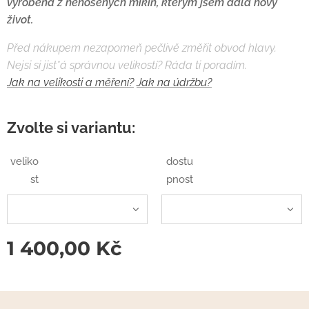
vyrobena z nenošených mikin, kterým jsem dala nový
život.
Před nákupem nezapomeň pečlivě změřit obvod hlavy.
Nejsi si jist*á správnou velikostí? Ráda ti poradím.
Jak na velikosti a měření?
Jak na údržbu?
Zvolte si variantu:
veliko
dostu
st
pnost
1 400,00
Kč