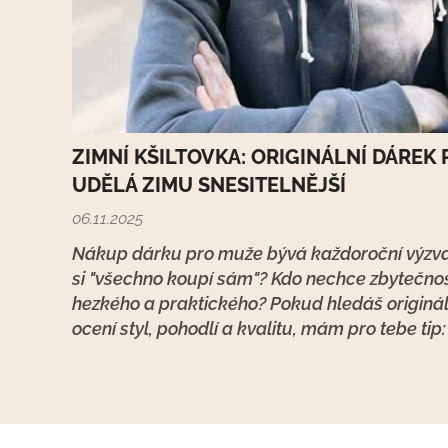
ZIMNÍ KŠILTOVKA: ORIGINÁLNÍ DÁREK
UDĚLÁ ZIMU SNESITELNĚJŠÍ
06.11.2025
Nákup dárku pro muže bývá každoroční výzva
si "všechno koupí sám"? Kdo nechce zbytečnost
hezkého a praktického? Pokud hledáš originál
ocení styl, pohodlí a kvalitu, mám pro tebe tip
od české značky PEPE cap.