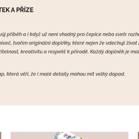
EK A PŘÍZE
ůj příběh a i když už není vhodný pro čepice nebo svetr roz
niveč, tvořím originální doplňky, které nejen že vdechují život 
žitelnost, kreativitu a respekt k přírodě.
Každý doplněk je ma
, která věří, že i malé detaily mohou mít velký dopad.