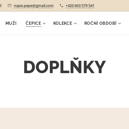
č
napis.pepe@gmail.com
+420 603 579 541
MUŽI
ČEPICE
KOLEKCE
ROČNÍ OBDOBÍ
DOPLŇKY