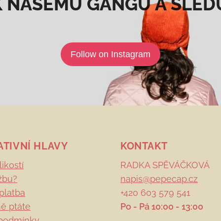
K NAŠEMU GANGU A SLED
Follow on Instagram
ATIVNÍ HLAVY
KONTAKT
ikostí
RADKA SPĚVÁČKOVÁ
žbu?
napis@pepecap.cz
platba
+420 603 579 541
ě ptáte
Po - Pá 10:00 - 13:00
podmínky