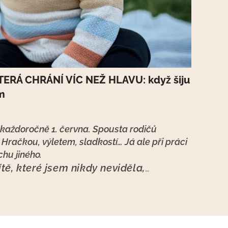
TERÁ CHRÁNÍ VÍC NEŽ HLAVU: když šiju
ám
se každoročně 1. června. Spousta rodičů
. Hračkou, výletem, sladkostí… Já ale při práci
hu jiného.
ítě, které jsem nikdy neviděla,
balení ani na sezónní slevu. Myslím
Na to, že se mi někdo rozhodl svěřit