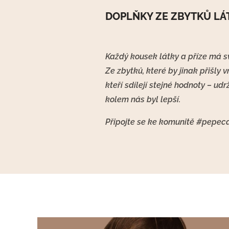
DOPLŇKY ZE ZBYTKŮ LÁT
Každý kousek látky a příze má sv
Ze zbytků, které by jinak přišly v
kteří sdílejí stejné hodnoty – udr
kolem nás byl lepší.
Připojte se ke komunitě #pepecap