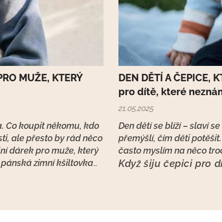
 PRO MUŽE, KTERÝ
DEN DĚTÍ A ČEPICE, K
pro dítě, které nezn
21.05.2025
. Co koupit někomu, kdo
Den dětí se blíží – slaví 
i, ale přesto by rád něco
přemýšlí, čím děti potěšit
ní dárek pro muže, který
často myslím na něco troc
: pánská zimní kšiltovka
Když šiju čepici pro d
nemyslím na dárkové 
na hlavu. Na důvěru. 
jedno...