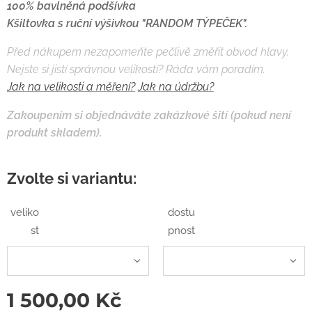
100% bavlněná podšívka
Kšiltovka s ruční výšivkou "RANDOM TÝPEČEK".
Před nákupem nezapomeňte pečlivě změřit obvod hlavy.
Nejste si jistí správnou velikostí? Ráda vám poradím.
Jak na velikosti a měření?
Jak na údržbu?
Zakoupením si objednáváte zakázkové šití (pokud není
produkt skladem).
Zvolte si variantu:
veliko
dostu
st
pnost
1 500,00
Kč