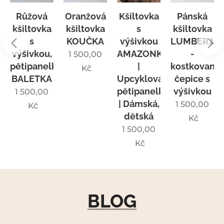
Růžová
Oranžová
Kšiltovka
Pánská
kšiltovka
kšiltovka
s
kšiltovka
s
KOUČKA
výšivkou
LUMBERJA
výšivkou,
AMAZONKA
-
1 500,00
KA
pětipanelka
|
kostkovaná
Kč
BALETKA
Upcyklovaná
čepice s
ka
pětipanelka
výšivkou
1 500,00
| Dámská,
1 500,00
Kč
dětská
Kč
1 500,00
Kč
BLOG