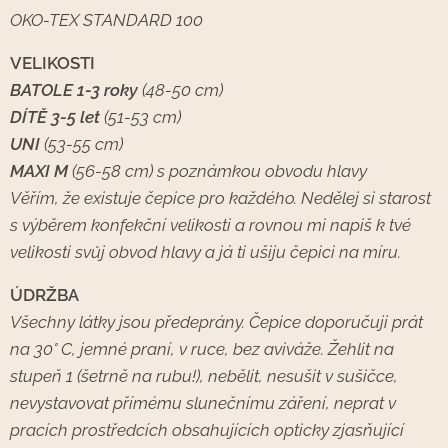
OKO-TEX STANDARD 100
VELIKOSTI
BATOLE 1-3 roky
(48-50 cm)
DÍTĚ 3-5 let
(51-53 cm)
UNI
(53-55 cm)
MAXI M
(56-58 cm) s poznámkou obvodu hlavy
Věřím, že existuje čepice pro každého. Nedělej si starost
s výběrem konfekční velikosti a rovnou mi napiš k tvé
velikosti svůj obvod hlavy a já ti ušiju čepici na míru.
ÚDRŽBA
Všechny látky jsou předeprány. Čepice doporučuji prát
na 30° C, jemné praní, v ruce, bez aviváže. Žehlit na
stupeň 1 (šetrně na rubu!), nebělit, nesušit v sušičce,
nevystavovat přímému slunečnímu záření, neprat v
pracích prostředcích obsahujících opticky zjasňující