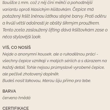
tloušťce 1 mm, což z něj činí měkčí a pohodlnější
Čepice má
variantu oproti klasickým kšiltovkám.
potažený kšilt lněnou látkou stejné barvy. Proti oděru
a kvůli větší odolnosti je obšitý šikmým proužkem.
Tento zcela zasloužený lifting dává kšiltovkám zase o
něco stylovější look.
VÍŠ, CO NOSÍŠ
Nejde o anonymní kousek, ale o rukodělnou práci -
všechny čepice vznikají v malých sériích a s důrazem na
každý detail. Tohle nejsou průmyslově vyrobené čepice,
ale pečlivě zhotovený doplněk.
Budeš nosit takovou, kterou šiju přímo pro tebe.
BARVA
červeno hnědá
CERTIFIKACE