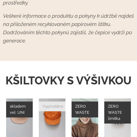
prostředky.
Veškeré informace o produktu a pokyny k údržbě najdeš
na přiloženém recyklovaném papírovém štítku.
Dodržováním těchto pokynů zajistíš, že čepice vydrží po
generace.
KŠILTOVKY S VÝŠIVKOU
skladem
Vyprodáno
ZERO
ZERO
vel. UNI
WASTE
WASTE
limitka