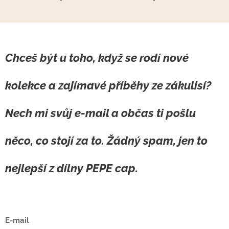
Kdo nechce zbytečnosti,
Hračkou, výletem,
ale přesto by rád něco
sladkostí… Já ale při
hezkého a praktického?
práci často myslím na
Pokud hledáš originální
něco trochu jiného.
Chceš být u toho, když se rodí nové
dárek pro muže, který
Když šiju čepici pro
ocení styl, pohodlí a
dítě, které jsem
kolekce a zajímavé příběhy ze zákulisí?
kvalitu, mám pro tebe
nikdy neviděla,
tip: pánská zimní
nemyslím na
kšiltovka od české
Nech mi svůj e-mail a občas ti pošlu
dárkové balení ani
značky PEPE cap.
na sezónní slevu.
něco, co stojí za to. Žádný spam, jen to
Myslím na hlavu. Na
důvěru. Na to, že se
nejlepší
z dílny PEPE cap
.
mi někdo rozhodl
svěřit jedno...
E-mail