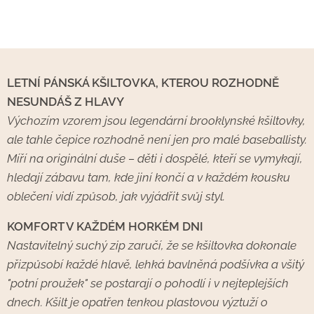
LETNÍ PÁNSKÁ KŠILTOVKA, KTEROU ROZHODNĚ
NESUNDÁŠ Z HLAVY
Výchozím vzorem jsou legendární brooklynské kšiltovky,
ale tahle čepice rozhodně není jen pro malé baseballisty.
Míří na originální duše – děti i dospělé, kteří se vymykají,
hledají zábavu tam, kde jiní končí a v každém kousku
oblečení vidí způsob, jak vyjádřit svůj styl.
KOMFORT V KAŽDÉM HORKÉM DNI
Nastavitelný suchý zip zaručí, že se kšiltovka dokonale
přizpůsobí každé hlavě, lehká bavlněná podšívka a všitý
"potní proužek" se postarají o pohodlí i v nejteplejších
dnech. Kšilt je opatřen tenkou plastovou výztuží o