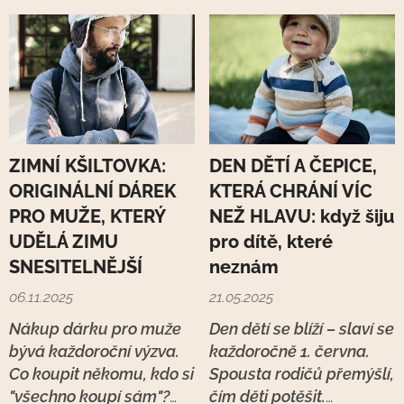
ZIMNÍ KŠILTOVKA:
DEN DĚTÍ A ČEPICE,
ORIGINÁLNÍ DÁREK
KTERÁ CHRÁNÍ VÍC
PRO MUŽE, KTERÝ
NEŽ HLAVU: když šiju
UDĚLÁ ZIMU
pro dítě, které
SNESITELNĚJŠÍ
neznám
06.11.2025
21.05.2025
Nákup dárku pro muže
Den dětí se blíží – slaví se
bývá každoroční výzva.
každoročně 1. června.
Co koupit někomu, kdo si
Spousta rodičů přemýšlí,
"všechno koupí sám"?
čím děti potěšit.