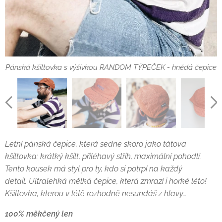
Pánská kšiltovka s výšivkou RANDOM TÝPEČEK - hnědá čepice
Pánská kšiltovka s výšivkou RANDOM TÝPEČEK - hnědá čepice
Pánská kšiltovka s výšivkou RANDOM TÝPEČEK - hnědá čepice
Pánská kšiltovka s výšivkou RANDOM TÝPEČEK - hnědá čepice
Letní pánská čepice, která sedne skoro jako tátova
kšiltovka: krátký kšilt, přiléhavý střih, maximální pohodlí.
Tento kousek má styl pro ty, kdo si potrpí na každý
detail.
Ultralehká mělká čepice, která zmrazí i horké léto!
Kšiltovka
, kterou v létě rozhodně nesundáš z hlavy…
100% měkčený len