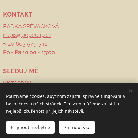
KONTAKT
RADKA SPĚVÁČKOVÁ
napis@pepecap.cz
+420 603 579 541
Po - Pá 10:00 - 13:00
SLEDUJ MĚ
INSTAGRAM
FACEBOOK
Používáme cookies, abychom zajistili správné fungování a
PINTEREST
bezpečnost našich stránek. Tím vám můžeme zajistit tu
nejlepší zkušenost při jejich návštěvě.
Copyright PEPE cap 2021
Cookies
Přijmout nezbytné
Přijmout vše