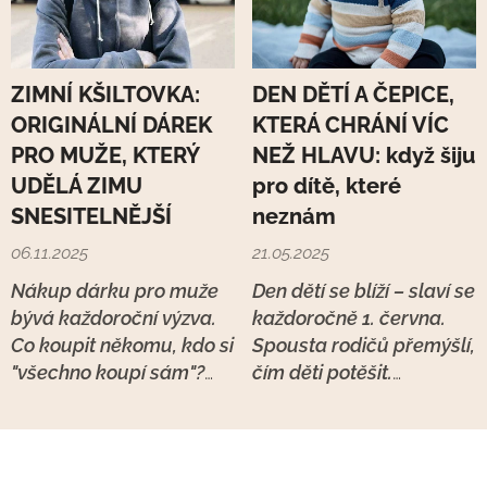
ZIMNÍ KŠILTOVKA:
DEN DĚTÍ A ČEPICE,
ORIGINÁLNÍ DÁREK
KTERÁ CHRÁNÍ VÍC
PRO MUŽE, KTERÝ
NEŽ HLAVU: když šiju
UDĚLÁ ZIMU
pro dítě, které
SNESITELNĚJŠÍ
neznám
06.11.2025
21.05.2025
Nákup dárku pro muže
Den dětí se blíží – slaví se
bývá každoroční výzva.
každoročně 1. června.
Co koupit někomu, kdo si
Spousta rodičů přemýšlí,
"všechno koupí sám"?
čím děti potěšit.
Kdo nechce zbytečnosti,
Hračkou, výletem,
ale přesto by rád něco
sladkostí… Já ale při
hezkého a praktického?
práci často myslím na
Pokud hledáš originální
něco trochu jiného.