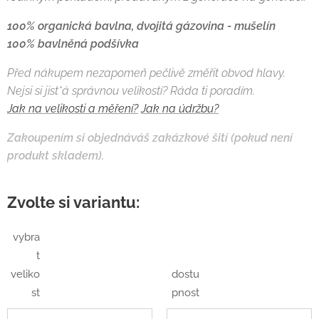
100% organická bavlna, dvojitá gázovina - mušelín
100% bavlněná podšívka
Před nákupem nezapomeň pečlivě změřit obvod hlavy.
Nejsi si jist*á správnou velikostí? Ráda ti poradím.
Jak na velikosti a měření?
Jak na údržbu?
Zakoupením si objednáváš zakázkové šití (pokud není
produkt skladem).
Zvolte si variantu:
vybra
t
veliko
dostu
st
pnost