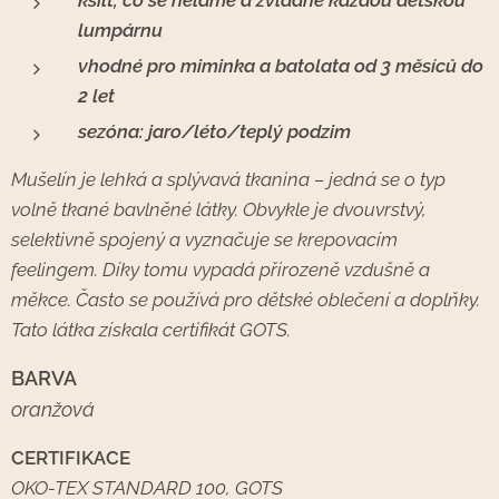
lumpárnu
vhodné pro miminka a batolata od 3 měsíců do
2 let
sezóna: jaro/léto/teplý podzim
Mušelín je lehká a splývavá tkanina – jedná se o typ
volně tkané bavlněné látky. Obvykle je dvouvrstvý,
selektivně spojený a vyznačuje se krepovacím
feelingem. Díky tomu vypadá přirozeně vzdušně a
měkce. Často se používá pro dětské oblečení a doplňky.
Tato látka získala certifikát GOTS.
BARVA
oranžová
CERTIFIKACE
OKO-TEX STANDARD 100, GOTS