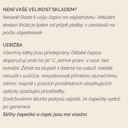
NENÍ VAŠE VELIKOST SKLADEM?
Nevadí! Ráda ti ušiju čepici na objednávku. Aktuální
dodací lhůta je týden od přijetí platby, v závislosti na
počtu objednávek.
ÚDRŽBA
Všechny látky jsou předeprány. Dětské čepice
doporučuji prát na 30° C, jemné praní, v ruce, bez
aviváže. Žehlit na stupeň 1 (šetrně na rubu!), nebělit,
nesušit v sušičce, nevystavovat přímému slunečnímu
záření, neprat v pracích prostředcích obsahujících
opticky zjasňující prostředky.
Dodržováním těchto pokynů zajistíš, že čepečky vydrží
po generace.
S
třihy čepečků a čepic jsou mé vlastní.