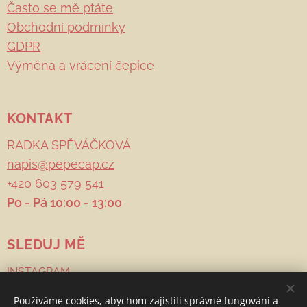
Často se mě ptáte
Obchodní podmínky
GDPR
Výměna a vrácení čepice
KONTAKT
RADKA SPĚVÁČKOVÁ
napis@pepecap.cz
+420 603 579 541
Po - Pá 10:00 - 13:00
SLEDUJ MĚ
INSTAGRAM
FACEBOOK
Používáme cookies, abychom zajistili správné fungování a