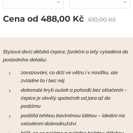
Cena od
488,00
Kč
610,00
Kč
Stylová dívčí dětská čepice, funkční a lety vyladěná do
posledního detailu:
zavazování, co drží ve větru i v nosítku, ale
zvládne to i bez něj
dokonalé krytí oušek a pohodlí bez otlačenin -
čepice je skvělý společník od jara až do
podzimu
podšitá lehkou bavlněnou látkou – ideální na
celodenní dobrodružství
kšilt, co se neláme a zvládne každou dětskou