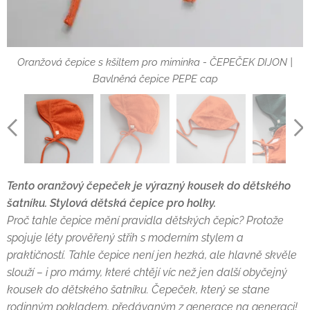
Oranžová čepice s kšiltem pro miminka - ČEPEČEK DIJON |
ČEPEČEK DIJON - oranžová čepice s kšiltem pro miminka
ČEPEČEK DIJON - oranžová čepice s kšiltem pro miminka
ČEPEČEK DIJON - oranžová čepice s kšiltem pro miminka
Bavlněná čepice PEPE cap
Tento oranžový čepeček je výrazný kousek do dětského
šatníku. Stylová dětská čepice pro holky.
Proč tahle čepice mění pravidla dětských čepic?
Protože
spojuje léty prověřený střih s moderním stylem a
praktičností.
Tahle čepice není jen hezká, ale hlavně skvěle
slouží – i pro mámy, které chtějí víc než jen další obyčejný
kousek do dětského šatníku. Čepeček, který se stane
rodinným pokladem, předávaným z generace na generaci!