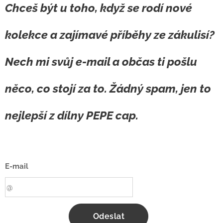
Chceš být u toho, když se rodí nové
dárek pro muže, který
Když šiju čepici pro
ocení styl, pohodlí a
dítě, které jsem
kolekce a zajímavé příběhy ze zákulisí?
kvalitu, mám pro tebe
nikdy neviděla,
tip: pánská zimní
nemyslím na
kšiltovka od české
Nech mi svůj e-mail a občas ti pošlu
dárkové balení ani
značky PEPE cap.
na sezónní slevu.
něco, co stojí za to. Žádný spam, jen to
Myslím na hlavu. Na
důvěru. Na to, že se
nejlepší
z dílny PEPE cap
.
mi někdo rozhodl
svěřit jedno...
E-mail
Odeslat