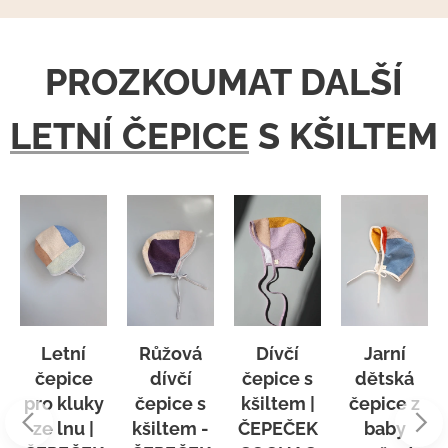
PROZKOUMAT DALŠÍ
LETNÍ ČEPICE
S KŠILTEM
Letní
Růžová
Dívčí
Jarní
čepice
dívčí
čepice s
dětská
pro kluky
čepice s
kšiltem |
čepice z
ze lnu |
kšiltem -
ČEPEČEK
baby