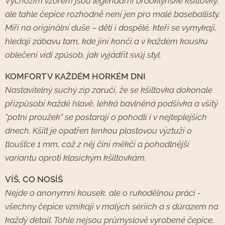
Výchozím vzorem jsou legendární brooklynské kšiltovky,
ale tahle čepice rozhodně není jen pro malé baseballisty.
Míří na originální duše – děti i dospělé, kteří se vymykají,
hledají zábavu tam, kde jiní končí a v každém kousku
oblečení vidí způsob, jak vyjádřit svůj styl.
KOMFORT V KAŽDÉM HORKÉM DNI
Nastavitelný suchý zip zaručí, že se kšiltovka dokonale
přizpůsobí každé hlavě, lehká bavlněná podšívka a všitý
"potní proužek" se postarají o pohodlí i v nejteplejších
dnech. Kšilt je opatřen tenkou plastovou výztuží o
tloušťce 1 mm, což z něj činí měkčí a pohodlnější
variantu oproti klasickým kšiltovkám.
VÍŠ, CO NOSÍŠ
Nejde o anonymní kousek, ale o rukodělnou práci -
všechny čepice vznikají v malých sériích a s důrazem na
každý detail. Tohle nejsou průmyslově vyrobené čepice,