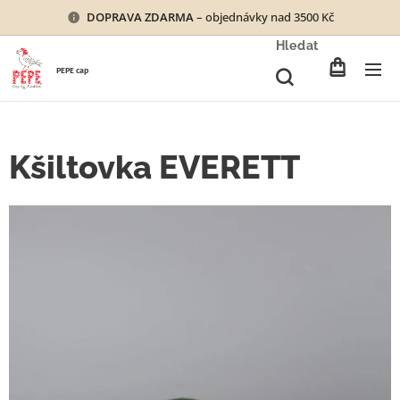
DOPRAVA ZDARMA
– objednávky nad 3500 Kč
Hledat
PEPE cap
Kšiltovka EVERETT