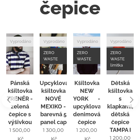
čepice
Vyprodáno
Vyprodáno
Vyprodáno
Vyprodáno
ZERO
ZERO
ZERO
WASTE
WASTE
WASTE
limitka
Pánská
Upcyklovaná
Kšiltovka
Dětská
kšiltovka
kšiltovka
NEW
kšiltovka
TRENÉR -
NOVÉ
YORK ☮️ -
s
ka
zelená
MEXIKO -
upcyklovaná
klapkami,
čepice s
barevná 5
denimová
dětská
výšivkou
panel cap
čepice
čepice
TAMPA I
1 500,00
1 300,00
1 200,00
1 200,00
Kč
Kč
Kč