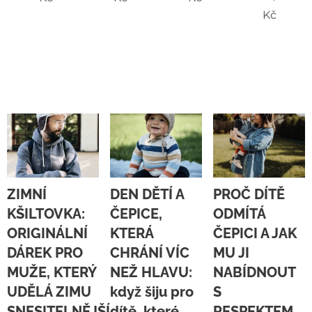
Kč
ZIMNÍ
DEN DĚTÍ A
PROČ DÍTĚ
KŠILTOVKA:
ČEPICE,
ODMÍTÁ
ORIGINÁLNÍ
KTERÁ
ČEPICI A JAK
DÁREK PRO
CHRÁNÍ VÍC
MU JI
MUŽE, KTERÝ
NEŽ HLAVU:
NABÍDNOUT
UDĚLÁ ZIMU
když šiju pro
S
SNESITELNĚJŠÍ
dítě, které
RESPEKTEM