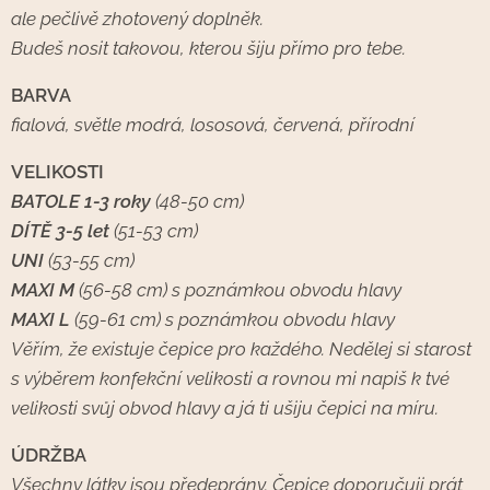
ale pečlivě zhotovený doplněk.
Budeš nosit takovou, kterou šiju přímo pro tebe.
BARVA
fialová, světle modrá, lososová, červená, přírodní
VELIKOSTI
BATOLE 1-3 roky
(48-50 cm)
DÍTĚ 3-5 let
(51-53 cm)
UNI
(53-55 cm)
MAXI M
(56-58 cm) s poznámkou obvodu hlavy
MAXI L
(59-61 cm) s poznámkou obvodu hlavy
Věřím, že existuje čepice pro každého. Nedělej si starost
s výběrem konfekční velikosti a rovnou mi napiš k tvé
velikosti svůj obvod hlavy a já ti ušiju čepici na míru.
ÚDRŽBA
Všechny látky jsou předeprány. Čepice doporučuji prát