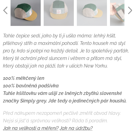
Tahle čepice sedí, jako by ti ji ušila máma: lehký kšilt,
přiléhavý střih a maximální pohodlí.
Tento kousek má styl
pro ty, kdo si potrpí na každý detail.
Je to spolehlivý parťák,
který tě ochrání před sluncem i větrem a přitom má styl,
který obstojí jak na pláži, tak v ulicích New Yorku.
100% měkčený len
100% bavlněná podšívka
Tuhle kšiltovku vám ušiji ze lněných zbytků slovenské
značky Simply grey. Jde tedy o jedinečných pár kousků.
Před nákupem nezapomeň pečlivě změřit obvod hlavy.
Nejsi si jist*á správnou velikostí? Ráda ti poradím.
Jak na velikosti a měření?
Jak na údržbu?