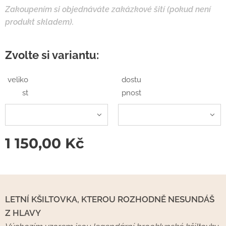
Zakoupením si objednáváte zakázkové šití (pokud není
produkt skladem).
Zvolte si variantu:
veliko
dostu
st
pnost
1 150,00
Kč
LETNÍ KŠILTOVKA, KTEROU ROZHODNĚ NESUNDÁŠ
Z HLAVY